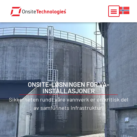
ONSITE-LØSNINGEN FOR VA-
INSTALLASJONER
Sikkerheten rundt våre vannverk er en kritisk del
av samfunnets infrastruktur.