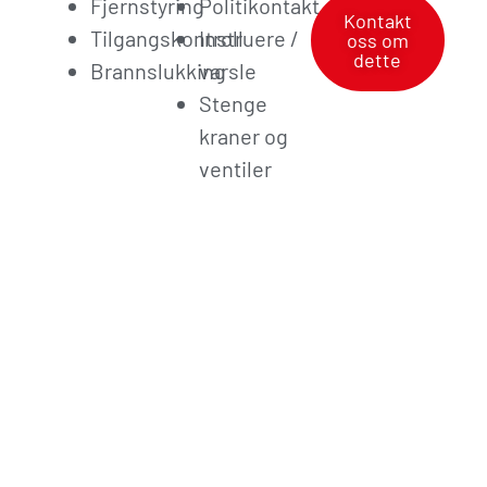
Fjernstyring
Politikontakt
Kontakt
Tilgangskontroll
Instruere /
oss om
dette
Brannslukking
varsle
Stenge
kraner og
ventiler