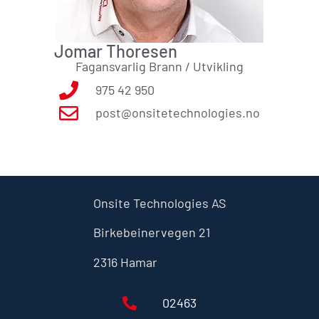
Jomar Thoresen
Fagansvarlig Brann / Utvikling
975 42 950
post@onsitetechnologies.no
Onsite Technologies AS
Birkebeinervegen 21
2316 Hamar
02463