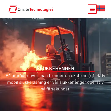
SLUKKEHENGER
På områder hvor man trenger en ekstremt effektiv
mobil slukkeløsning er vår slukkehenger operativ
på få sekunder.